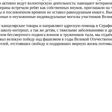
 активно ведут волонтерскую деятельность: навещают ветерано
тераны встречали ребят как собственных внуков, приглашали на 
ны и послевоенном времени не оставил равнодушным никого. В
шенные и неухоженные индивидуальные могилы участников Вели
т канцелярские товары и направляют адресную помощь в Серафи
колу-интернат, а так же детям, с тяжелыми заболеваниями и др
ом бессмертного подвига воинов и тружеников тыла, мы отдаём
оевал великую победу над фашизмом в годы Великой Отечествен
елей, отстоявших свободу и подаривших мирную жизнь потомка