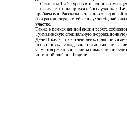
Студенты 1 и 2 курсов в течении 2-х месяцев
как дома, так и на приусадебных участках. Ве
проблемами. Рассказы ветеранов о годах вой
(покрасили оградку, убрали сухостой) забро
участке.
Также в рамках данной акции ребята собираю
Туймазинскую специальную (коррекционную) ш
День Победы - памятный день, ставший символ
испытаниях, не щадя сил и самой жизни, зав
Самоотверженный героизм поколения победит
истинной любви к Родине.