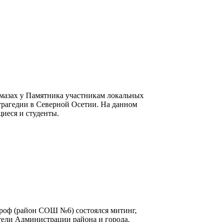
ймазах у Памятника участникам локальных
трагедии в Северной Осетии. На данном
иеся и студенты.
троф (район СОШ №6) состоялся митинг,
тели Администрации района и города,