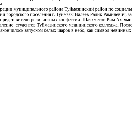
ы.
трации муниципального района Туймазинский район по социал
и городского поселения г. Туймазы Валеев Радик Рамилевич, за
представители религиозных конфессии Шаяхметов Рим Ахтямови
ение студентов Туймазинского медицинского колледжа. Посл
акончилось запуском белых шаров в небо, как символ невинных 