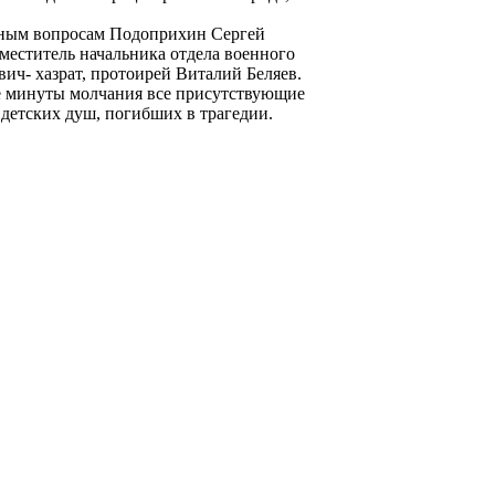
ьным вопросам Подоприхин Сергей
меститель начальника отдела военного
ч- хазрат, протоирей Виталий Беляев.
е минуты молчания все присутствующие
детских душ, погибших в трагедии.