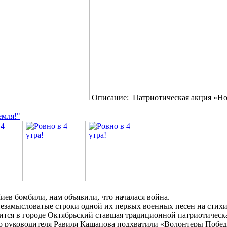
Описание: Патриотическая акция «Но
емля!"
иев бомбили, нам объявили, что началася война.
незамысловатые строки одной их первых военных песен на стихи
одится в городе Октябрьский ставшая традиционной патриотичес
го руководителя Равиля Кашапова подхватили «Волонтеры Побе