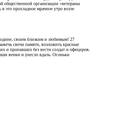
ой общественной организации «ветераны
 в это прохладное мрачное утро возле
Родине, своим близким и любимым! 27
зажечь свечи памяти, возложить красные
их и пропавших без вести солдат и офицеров.
наши венки и унесло вдаль. Огоньки