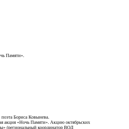
чь Памяти».
 поэта Бориса Ковынева.
кая акция «Ночь Памяти». Акцию октябрьских
ды» (региональный координатор ВОД