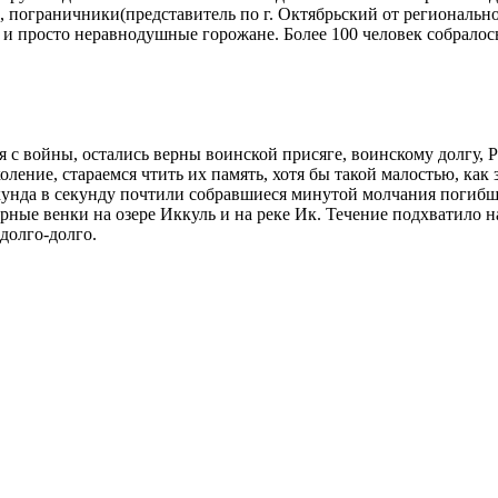
пограничники(представитель по г. Октябрьский от региональн
 просто неравнодушные горожане. Более 100 человек собралось
 с войны, остались верны воинской присяге, воинскому долгу, 
ление, стараемся чтить их память, хотя бы такой малостью, как 
секунда в секунду почтили собравшиеся минутой молчания погибш
рные венки на озере Иккуль и на реке Ик. Течение подхватило 
долго-долго.