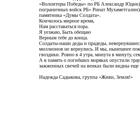
«Волонтеры Победы» по РБ Александр Юдин), 
пограничных войск РБ» Ринат Мухаметгалин) и
памятника «Думы Солдата».
Кончилось мирное время,
Нам расставаться пора.
Я уезжаю, Быть обещаю
Верным тебе до конца.
Солдаты-наши деды и прадеды, невернувшиеся
миллионов не вернулись. И мы, нынешнее поко
гвоздики. Ровно в 4 утра, минута в минуту, 
А в память о погибших моряках опустили трау
зажженных свечей на венках были видны еще 
Надежда Садыкова, группа «Живи, Земля!»