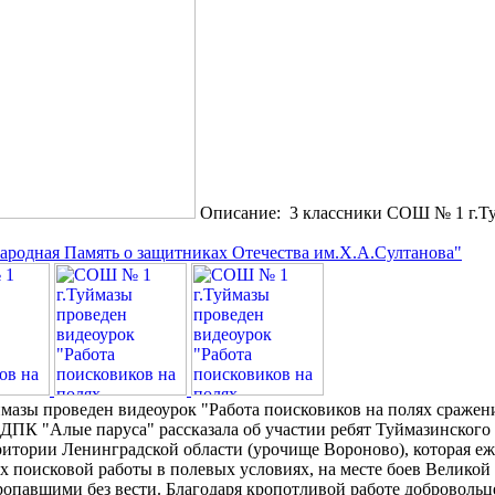
Описание: 3 классники СОШ № 1 г.Т
ародная Память о защитниках Отечества им.Х.А.Султанова"
мазы проведен видеоурок "Работа поисковиков на полях сражен
ПК "Алые паруса" рассказала об участии ребят Туймазинского 
ритории Ленинградской области (урочище Вороново), которая еж
х поисковой работы в полевых условиях, на месте боев Великой
опавшими без вести. Благодаря кропотливой работе добровольц