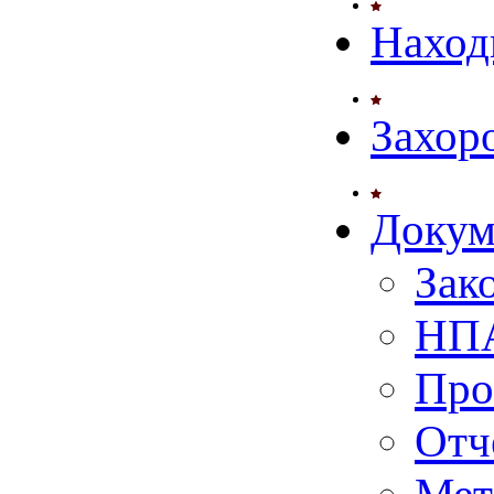
Наход
Захор
Докум
Зак
НПА
Про
Отч