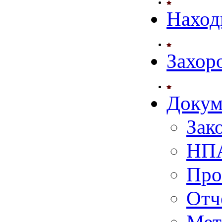
Наход
Захор
Докум
Зак
НПА
Про
Отч