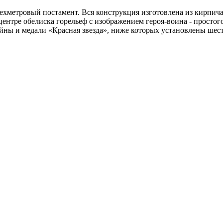
хметровый постамент. Вся конструкция изготовлена из кирпича
ентре обелиска горельеф с изображением героя-воина - простого
йны и медали «Красная звезда», ниже которых установлены шес