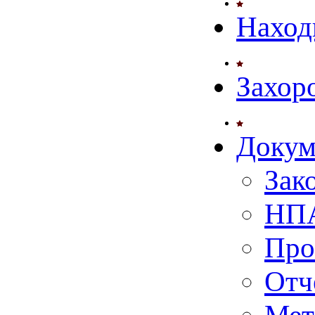
Наход
Захор
Докум
Зак
НПА
Про
Отч