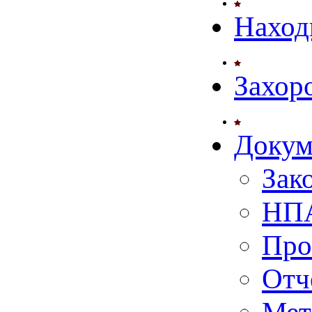
Наход
Захор
Докум
Зак
НПА
Про
Отч