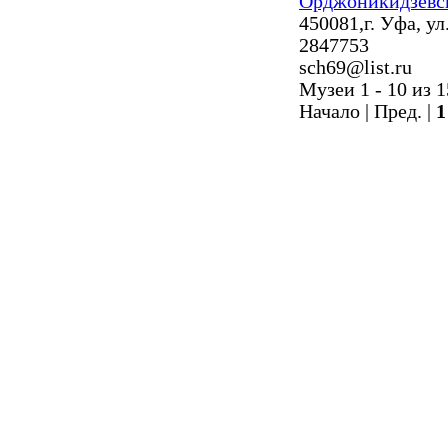
Орджоникидзевс
450081,г. Уфа, у
2847753
sch69@list.ru
Музеи 1 - 10 из 1
Начало | Пред. |
1