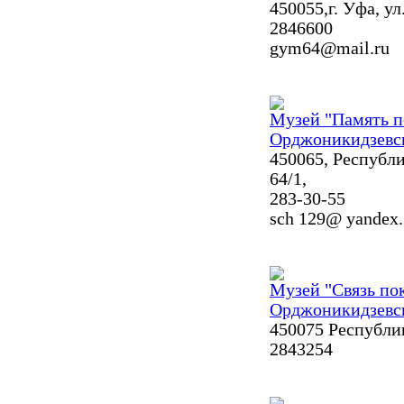
450055,г. Уфа, ул
2846600
gym64@mail.ru
Музей "Память п
Орджоникидзевс
450065, Республи
64/1,
283-30-55
sch 129@ yandex.
Музей "Связь по
Орджоникидзевс
450075 Республик
2843254