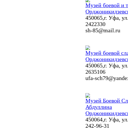
Музей боевой и 
Орджоникидзевс
450065,г. Уфа, ул
2422330
sh-85@mail.ru
Музей боевой сл
Орджоникидзевс
450065,г. Уфа, ул
2635106
ufa-sch79@yande
Музей Боевой Сл
Абдуллина
Орджоникидзевс
450064,г. Уфа, у
242-96-31