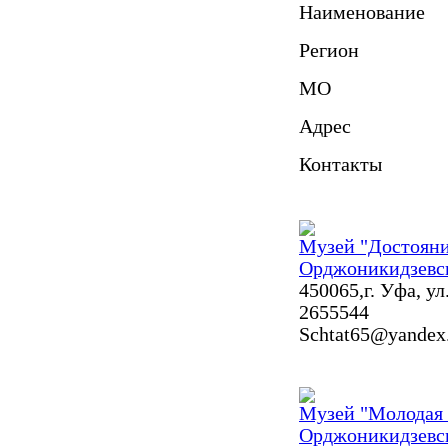
Наименование
Регион
МО
Адрес
Контакты
Музей "Достоян
Орджоникидзевс
450065,г. Уфа, ул
2655544
Schtat65@yandex
Музей "Молодая 
Орджоникидзевс