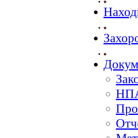
Наход
Захор
Докум
Зак
НПА
Про
Отч