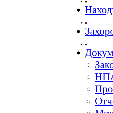
Наход
Захор
Докум
Зак
НПА
Про
Отч