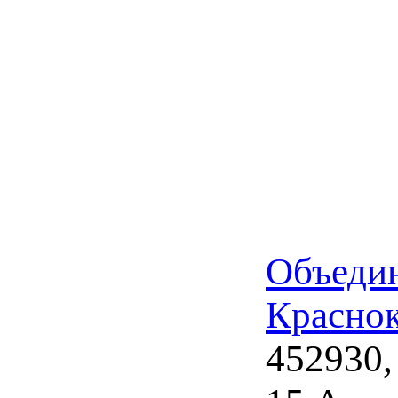
Объедин
Красно
452930,