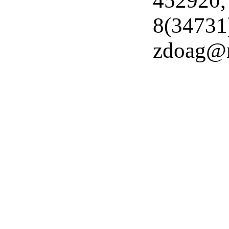
452920,
8(34731
zdoag@m