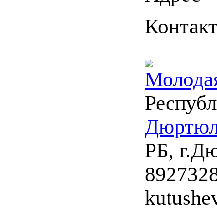
Контак
Молодая
Республ
Дюртюл
РБ, г.Д
892732
kutushe