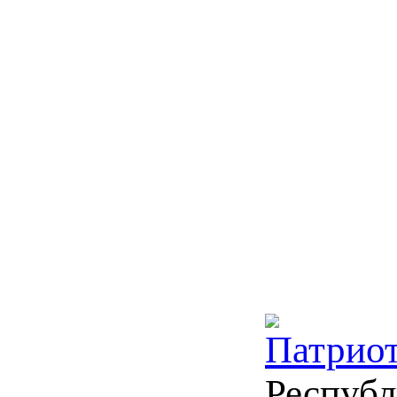
Патрио
Республ