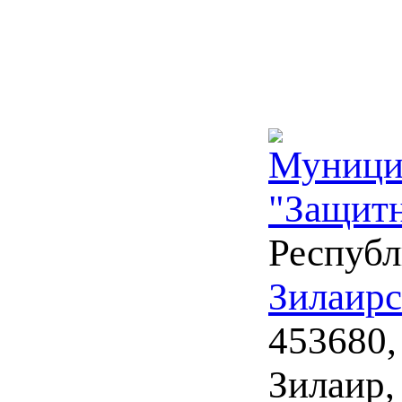
Муници
"Защит
Республ
Зилаирс
453680,
Зилаир,