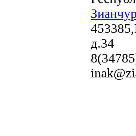
Зианчу
453385,
д.34
8(34785
inak@zi