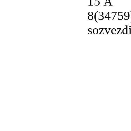
15 А
8(34759
sozvezd