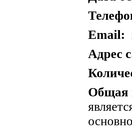
Телефо
Email:
x
Адрес с
Количе
Общая 
являетс
основно