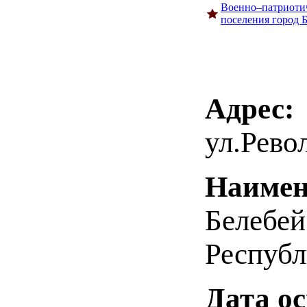
Военно–патриотич
поселения город 
Адрес:
ул.Рево
Наимен
Белебей
Республ
Дата о