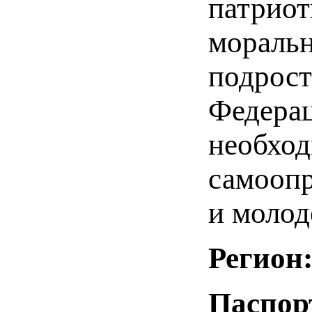
патриот
моральн
подрост
Федерац
необход
самоопр
и молод
Регион
Паспор