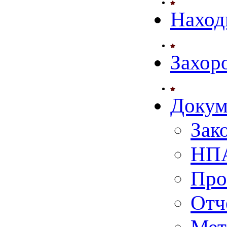
Наход
Захор
Докум
Зак
НПА
Про
Отч