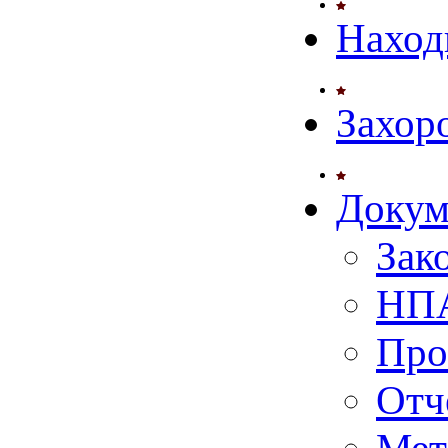
Наход
Захор
Докум
Зак
НПА
Про
Отч