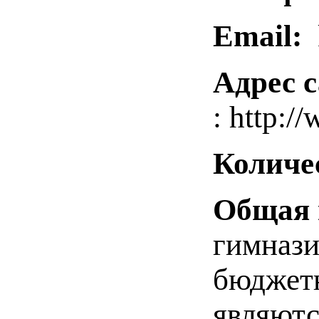
Email:
k
Адрес с
: http:/
Количе
Общая 
гимнази
бюджетн
являютс