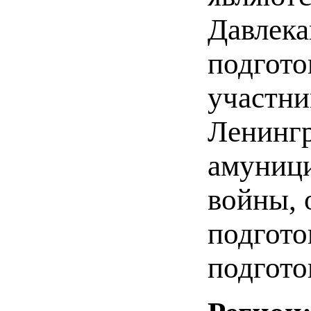
Давлека
подгото
участни
Ленингр
амуници
войны, 
подгото
подгото