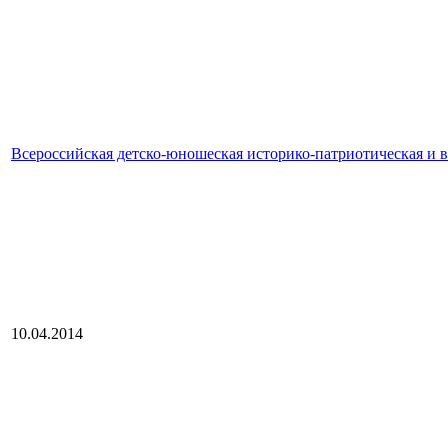
Всероссийская детско-юношеская историко-патриотическая и 
10.04.2014