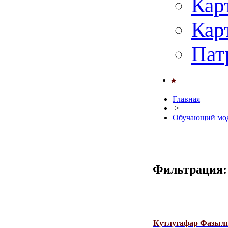
Кар
Кар
Пат
Главная
>
Обучающий мод
Фильтрация:
Кутлугафар Фазылг