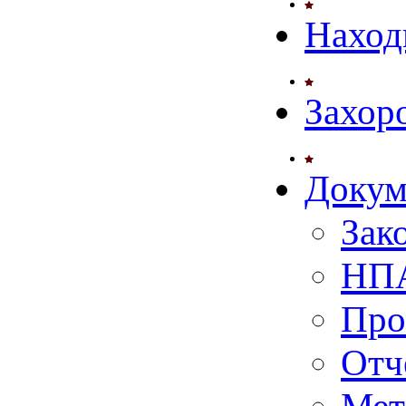
Наход
Захор
Докум
Зак
НПА
Про
Отч