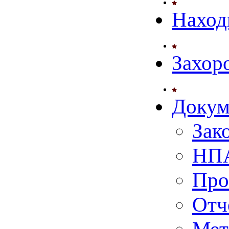
Наход
Захор
Докум
Зак
НПА
Про
Отч