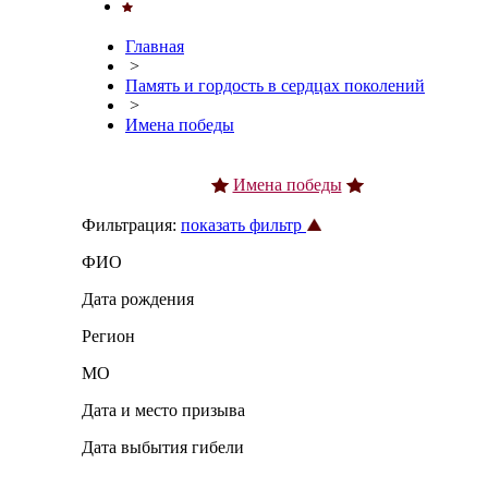
Главная
>
Память и гордость в сердцах поколений
>
Имена победы
Имена победы
Фильтрация:
показать фильтр
ФИО
Дата рождения
Регион
МО
Дата и место призыва
Дата выбытия гибели