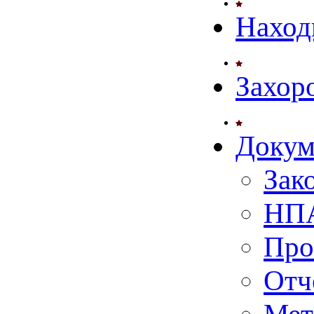
Наход
Захор
Докум
Зак
НПА
Про
Отч