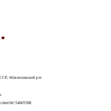
СР, Абзелиловский р-н
ь
fo.htm?id=54605588