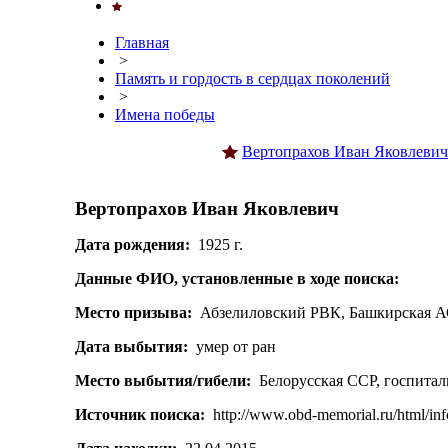
Главная
>
Память и гордость в сердцах поколений
>
Имена победы
Вертопрахов Иван Яковлевич
Вертопрахов Иван Яковлевич
Дата рождения:
1925 г.
Данные ФИО, установленные в ходе поиска:
Место призыва:
Абзелиловский РВК, Башкирская АС
Дата выбытия:
умер от ран
Место выбытия/гибели:
Белорусская ССР, госпитал
Источник поиска:
http://www.obd-memorial.ru/html/in