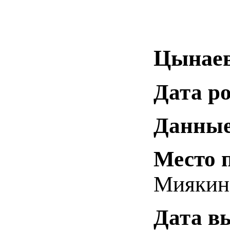
Цынаев
Дата р
Данные
Место 
Миякин
Дата в