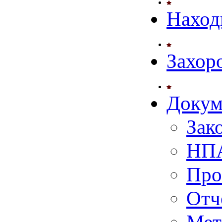
Наход
Захор
Докум
Зак
НПА
Про
Отч