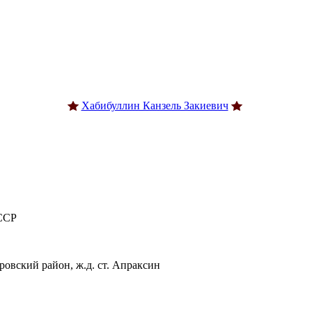
Хабибуллин Канзель Закиевич
ССР
овский район, ж.д. ст. Апраксин