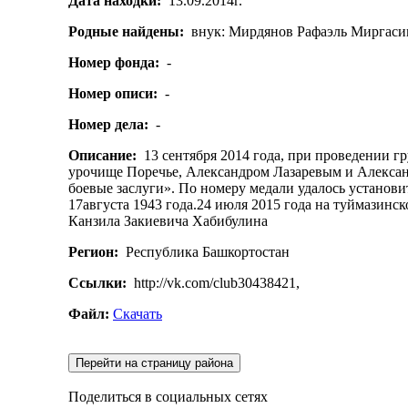
Дата находки:
13.09.2014г.
Родные найдены:
внук: Мирдянов Рафаэль Миргаси
Номер фонда:
-
Номер описи:
-
Номер дела:
-
Описание:
13 сентября 2014 года, при проведении г
урочище Поречье, Александром Лазаревым и Алексан
боевые заслуги». По номеру медали удалось установ
17августа 1943 года.24 июля 2015 года на туймазинс
Канзила Закиевича Хабибулина
Регион:
Республика Башкортостан
Ссылки:
http://vk.com/club30438421,
Файл:
Скачать
Перейти на страницу района
Поделиться в социальных сетях