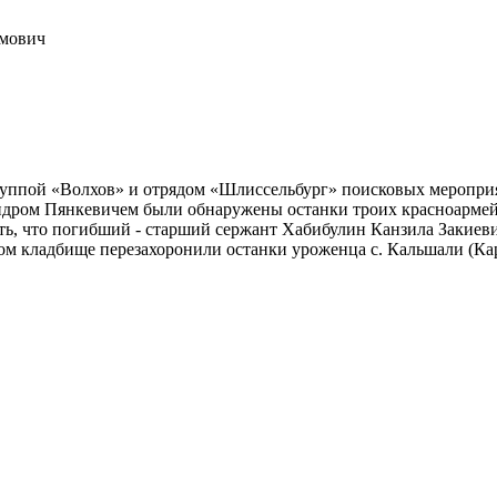
мович
руппой «Волхов» и отрядом «Шлиссельбург» поисковых меропри
дром Пянкевичем были обнаружены останки троих красноармей
ить, что погибший - старший сержант Хабибулин Канзила Закие
ком кладбище перезахоронили останки уроженца с. Кальшали (Ка