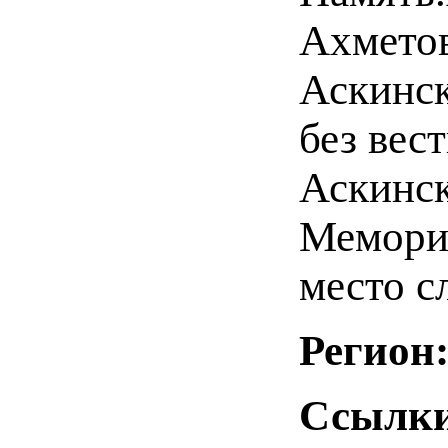
Ахметов
Аскинск
без вес
Аскинск
Мемориа
место с
Регион
Ссылки