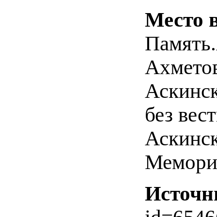
Место 
Память.
Ахметов
Аскинск
без вес
Аскинск
Мемориа
Источн