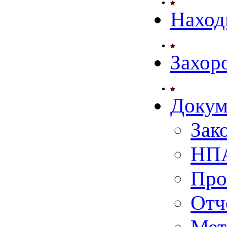
Наход
Захор
Докум
Зак
НПА
Про
Отч