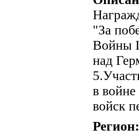
Награжд
"За поб
Войны I
над Гер
5.Участ
в войне
войск п
Регион