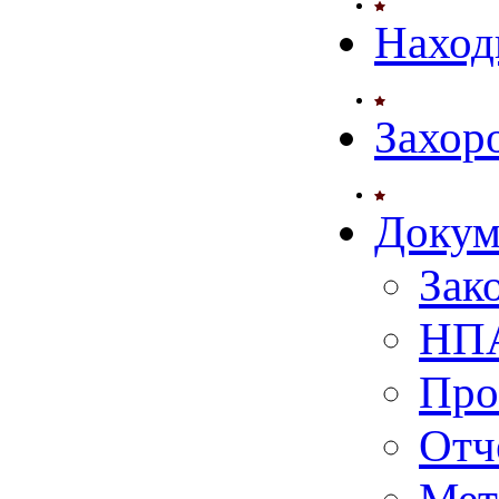
Наход
Захор
Докум
Зак
НПА
Про
Отч