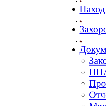
Наход
Захор
Докум
Зак
НПА
Про
Отч