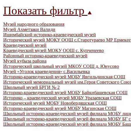
Показать фильтр
Музей народного образования
Музей Ахметзаки Валиди
Ишимбайский историко-краеведческий музей
Исторический музей МОКУ ООШ с.Старотураево МР Ермекее
Краеведческий музей
Краеведческий музей МОКУ ООШ с. Купченеево
Районный историко-краеведческий музей
Музей кубыза района
Исторический школьный музей МКОУ СОШ д. Юнусово
Музей «Уголок краеведения» с.Васильевка
Историко-краеведческий музей МОБУ Явгильдинская СОШ
Исторический мемориальный музей им.Героя Советского Союз
Школьный музей БРГИ № 2
Историко-краеведческий музей МОБУ Байкибашевская СОШ
Историко – краеведческий музей МОБУ Уразаевская СОШ
Исторический музей МОБУ Новобердяшская СОШ
Историко-краеведческий музей МОБУ Магинская СОШ
Школьный историко-краеведческий музей филиала МОБУ лице
Школьный историко-краеведческий музей филиала МОБУ БГ 
Школьный историко-краеведческий музей филиала МОБУ Башк