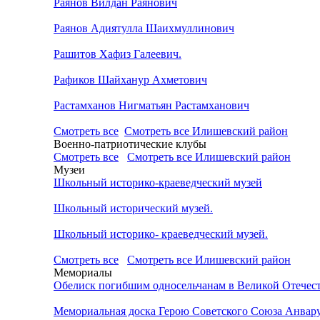
Раянов Вилдан Раянович
Раянов Адиятулла Шаихмуллинович
Рашитов Хафиз Галеевич.
Рафиков Шайханур Ахметович
Растамханов Нигматьян Растамханович
Смотреть все
Смотреть все Илишевский район
Военно-патриотические клубы
Смотреть все
Смотреть все Илишевский район
Музеи
Школьный историко-краеведческий музей
Школьный исторический музей.
Школьный историко- краеведческий музей.
Смотреть все
Смотреть все Илишевский район
Мемориалы
Обелиск погибшим односельчанам в Великой Отечест
Мемориальная доска Герою Советского Союза Анвар