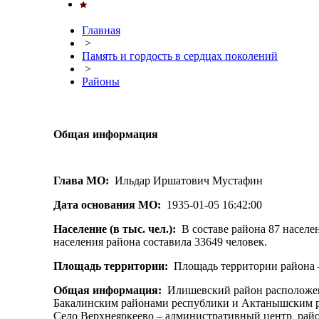
Главная
>
Память и гордость в сердцах поколений
>
Районы
Общая информация
Глава МО:
Ильдар Иршатович Мустафин
Дата основания МО:
1935-01-05 16:42:00
Население (в тыс. чел.):
В составе района 87 населе
населения района составила 33649 человек.
Площадь территории:
Площадь территории района –
Общая информация:
Илишевский район расположен 
Бакалинским районами республики и Актанышским ра
Село Верхнеяркеево – административный центр райо