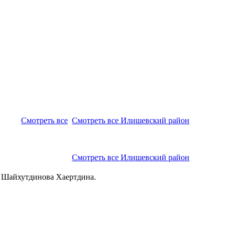
Смотреть все
Смотреть все Илишевский район
Смотреть все Илишевский район
 Шайхутдинова Хаертдина.