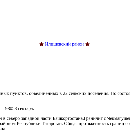
Илишевский район
нных пунктов, объединенных в 22 сельских поселения. По состоя
 198053 гектара.
в северо-западной части Башкортостана.Граничит с Чекмагуш
йоном Республики Татарстан. Общая протяженность границ сос
на.