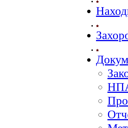
Наход
Захор
Докум
Зак
НПА
Про
Отч