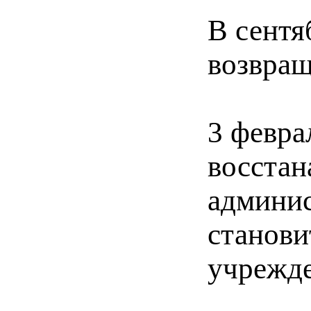
В сентя
возвращ
3 февра
восстан
админис
станови
учрежде