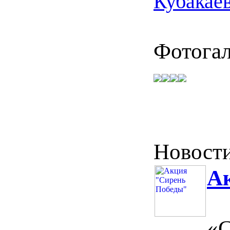
Кубакае
Фотогал
Новост
А
29
«С