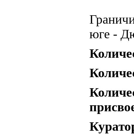
Граничи
юге - Д
Количе
Количе
Количе
присвое
Курато