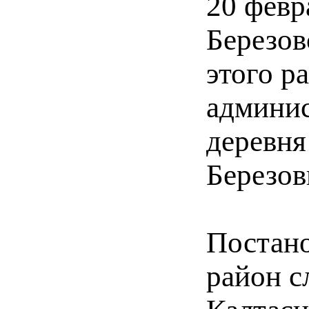
20 февр
Березов
этого р
админис
деревня
Березов
Постано
район с