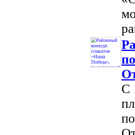
мо
ра
Ра
п
От
С 
пл
по
От