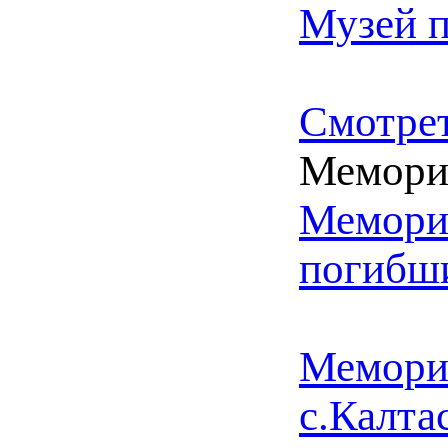
Музей 
Смотрет
Мемори
Мемори
погибши
Мемориа
с.Калта