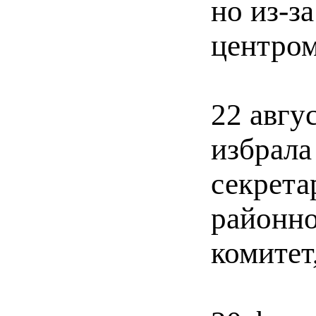
но из-з
центром
22 авгу
избрала
секрета
районно
комитет