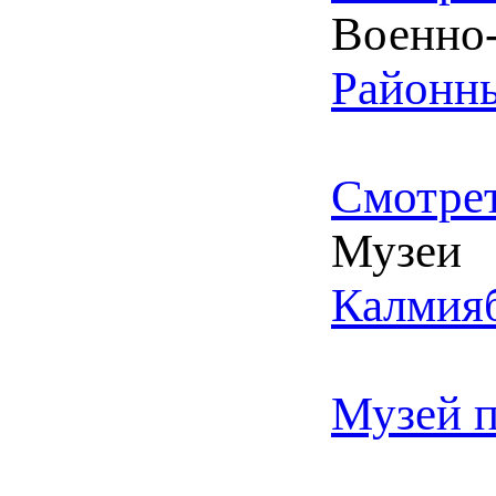
Военно-
Районны
Смотрет
Музеи
Калмияб
Музей 