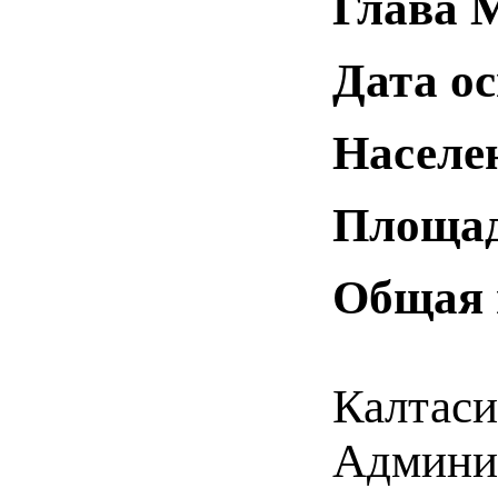
Глава 
Дата о
Населен
Площад
Общая 
Калтаси
Админис