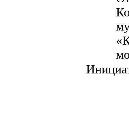
Ко
му
«К
мо
Инициа