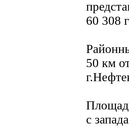
предста
60 308 
Районны
50 км о
г.Нефте
Площадь
с запада