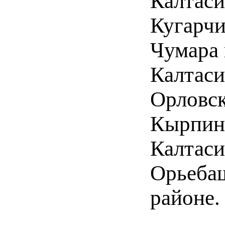
Калтаси
Кугарчи
Чумара 
Калтаси
Орловск
Кырпинс
Калтаси
Орьебаш
районе.