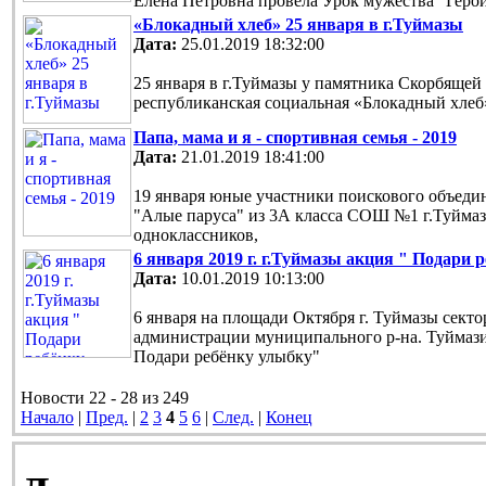
Елена Петровна провела Урок мужества "Геро
«Блокадный хлеб» 25 января в г.Туймазы
Дата:
25.01.2019 18:32:00
25 января в г.Туймазы у памятника Скорбящей 
республиканская социальная «Блокадный хлеб
Папа, мама и я - спортивная семья - 2019
Дата:
21.01.2019 18:41:00
19 января юные участники поискового объед
"Алые паруса" из 3А класса СОШ №1 г.Туйма
одноклассников,
6 января 2019 г. г.Туймазы акция " Подари 
Дата:
10.01.2019 10:13:00
6 января на площади Октября г. Туймазы сект
администрации муниципального р-на. Туймаз
Подари ребёнку улыбку"
Новости 22 - 28 из 249
Начало
|
Пред.
|
2
3
4
5
6
|
След.
|
Конец