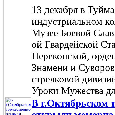
13 декабря в Туйм
индустриальном ко
Музее Боевой Славы
ой Гвардейской Ст
Перекопской, орде
Знамени и Суворова
стрелковой дивизи
Уроки Мужества дл
В г.Октябрьском 
открыли мемориа