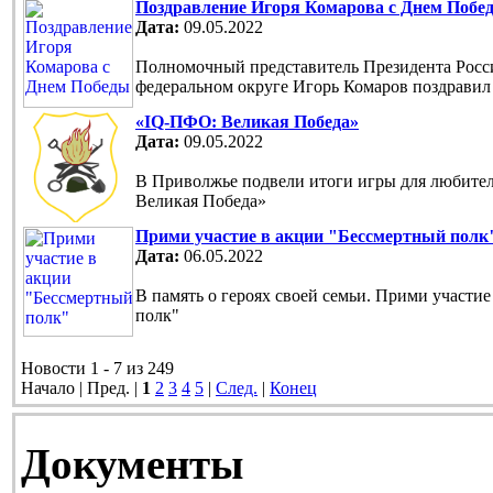
Поздравление Игоря Комарова с Днем Побе
Дата:
09.05.2022
Полномочный представитель Президента Рос
федеральном округе Игорь Комаров поздравил
«IQ-ПФО: Великая Победа»
Дата:
09.05.2022
В Приволжье подвели итоги игры для любите
Великая Победа»
Прими участие в акции "Бессмертный полк
Дата:
06.05.2022
В память о героях своей семьи. Прими участи
полк"
Новости 1 - 7 из 249
Начало | Пред. |
1
2
3
4
5
|
След.
|
Конец
Документы