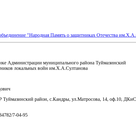
объединение "Народная Память о защитниках Отечества им.Х.А
ике Администрации муниципального района Туймазинский
тников локальных войн им.Х.А.Султанова
ович
 Туймазинский район, с.Кандры, ул.Матросова, 14, оф.10, ДКи
/34782/7-04-95