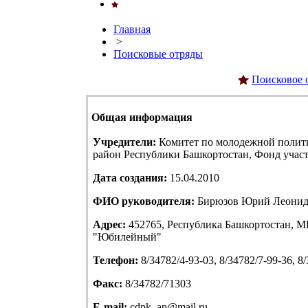
Главная
>
Поисковые отряды
Поисковое 
Общая информация
Учредители:
Комитет по молодежной полит
район Республики Башкортостан, Фонд учас
Дата создания:
15.04.2010
ФИО руководителя:
Бирюзов Юрий Леонид
Адрес:
452765, Республика Башкортостан, МР
"Юбилейный"
Телефон:
8/34782/4-93-03, 8/34782/7-99-36, 8
Факс:
8/34782/71303
E-mail:
cdpk_ap@mail.ru