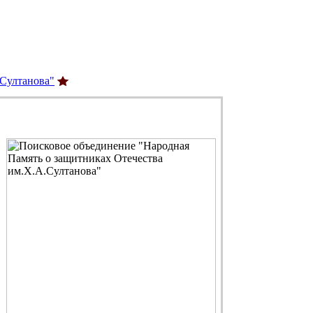
.Султанова"
С