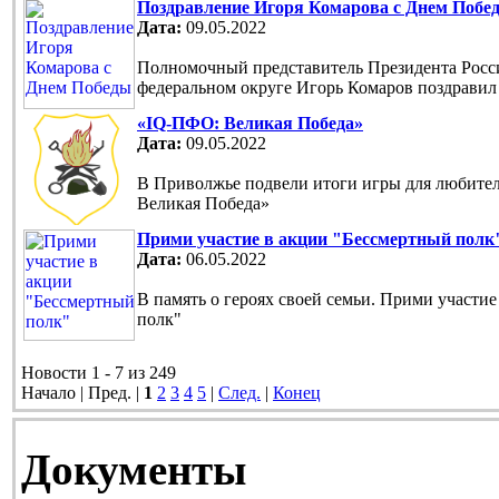
Поздравление Игоря Комарова с Днем Побе
Дата:
09.05.2022
Полномочный представитель Президента Рос
федеральном округе Игорь Комаров поздравил
«IQ-ПФО: Великая Победа»
Дата:
09.05.2022
В Приволжье подвели итоги игры для любите
Великая Победа»
Прими участие в акции "Бессмертный полк
Дата:
06.05.2022
В память о героях своей семьи. Прими участи
полк"
Новости 1 - 7 из 249
Начало | Пред. |
1
2
3
4
5
|
След.
|
Конец
Документы